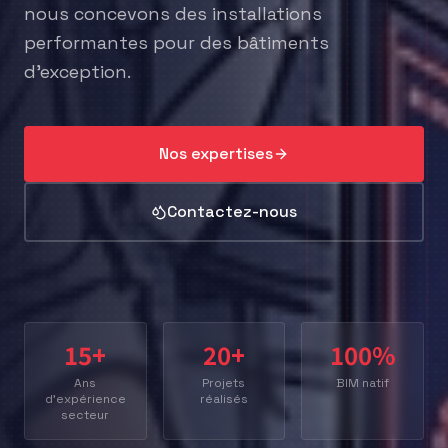
nous concevons des installations
performantes pour des bâtiments
d'exception.
Nos expertises
Contactez-nous
15+
20+
100%
Ans
Projets
BIM natif
d'expérience
réalisés
secteur